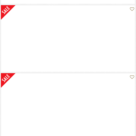
D0001972
Geomertrical Au Corant Bracelet
D0001971
Geomertrical Au Corant Bracelet