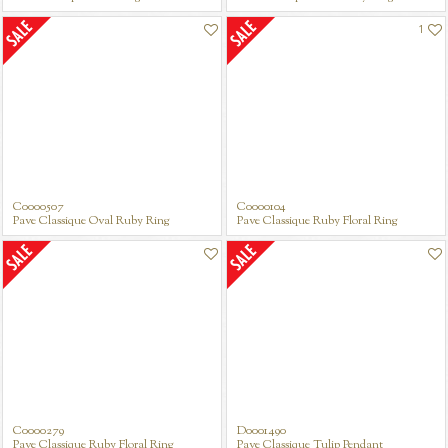
1
C0000507
C0000104
Pave Classique Oval Ruby Ring
Pave Classique Ruby Floral Ring
Fantasie Classique Triangular Blue Sapphire Ring
C0000279
D0001490
Pave Classique Ruby Floral Ring
Pave Classique Tulip Pendant