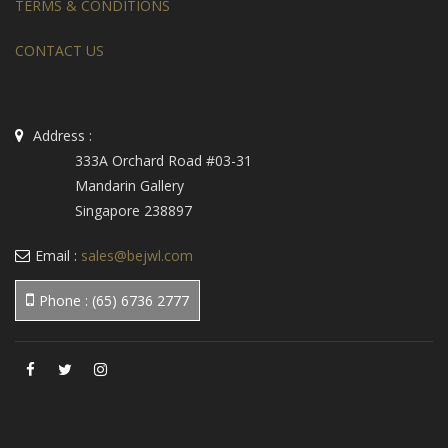
TERMS & CONDITIONS
CONTACT US
Address :
Geometrical Au Courant Tri- Coloured Heart Ring
Geometrical Au Courant Triangle Pendant
333A Orchard Road #03-31
Mandarin Gallery
Singapore 238897
Email :
sales@bejwl.com
Phone : (65) 6736 2777