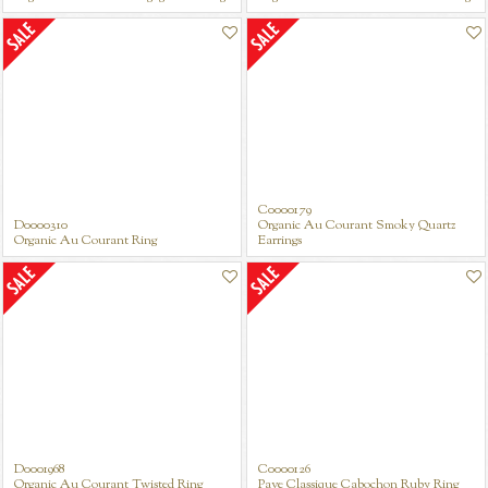
C0000179
D0000310
Organic Au Courant Smoky Quartz
Organic Au Courant Ring
Earrings
D0001968
C0000126
Organic Au Courant Twisted Ring
Pave Classique Cabochon Ruby Ring