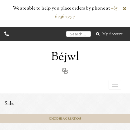
We are able to help you place orders by phone at
+65
6736 2777
My Account
Béjwl
Sale
CHOOSE A CREATION