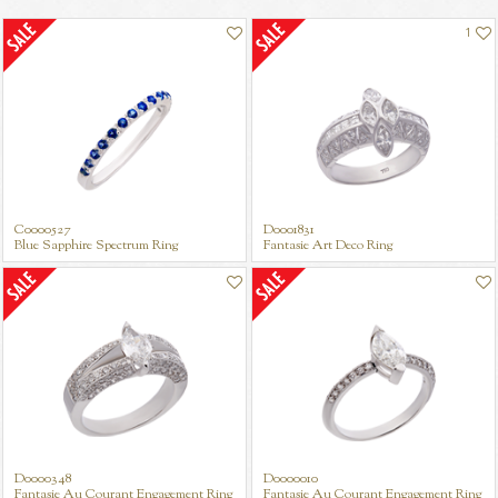
1
C0000527
D0001831
Blue Sapphire Spectrum Ring
Fantasie Art Deco Ring
Blue Sapphire & Diamond Spectrum Ring
Blue Sapphire & Diamond Spectrum Ring
D0000348
D0000010
Fantasie Au Courant Engagement Ring
Fantasie Au Courant Engagement Ring