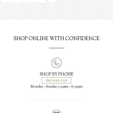
SHOP ONLINE WITH CONFIDENCE
———
SHOP BY PHONE
(65) 6736 2777
Monday - Sunday 1:30pm - 6:30pm
Geometrical Au Courant Men Wedding Band