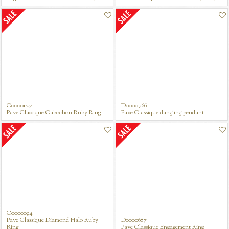
C0000127
D0000766
Pave Classique Cabochon Ruby Ring
Pave Classique dangling pendant
Fantasie Classique Pear Blue Sapphire Ring
C0000094
Pave Classique Diamond Halo Ruby
D0000687
Ring
Pave Classique Engagement Ring