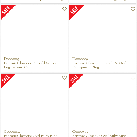
D0000005
D0000009
Fantasie Classique Emerald & Heart
Fantasie Classique Emerald & Oval
Engagement Ring
Engagement Ring
Fantasie Art Deco Marquise Eternity Ring
C0000024
C0000375
Fantasie Classique Oval Ruby Ring
Fantasie Classique Oval Ruby Ring