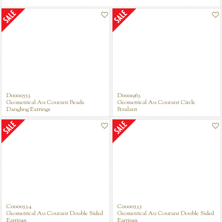
D0000553
D0001963
D0000878
Geometrical Au Courant Beads
Geometrical Au Courant Circle
Geomertrical Au Corant Bracelet
Dangling Earrings
Pendant
C0000534
C0000535
Geometrical Au Courant Double Sided
Geometrical Au Courant Double Sided
Earrings
Earrings