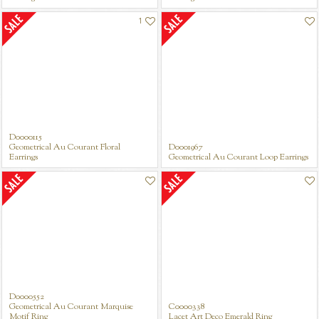
1
D0000115
Geometrical Au Courant Floral
D0001967
Earrings
Geometrical Au Courant Loop Earrings
D0000552
Geometrical Au Courant Marquise
C0000338
Motif Ring
Lacet Art Deco Emerald Ring